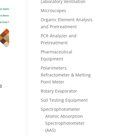
Laboratory Ventilation
Microscopes
Organic Element Analysis
and Pretreatment
PCR Analyzer and
Pretreatment
Pharmaceutical
Equipment
Polarimeters,
1
Refractometer & Melting
Point Meter
Harga
0
Rotary Evaporator
saat
ini
Soil Testing Equipment
0.
adalah:
Spectrophotometer
Rp217.558.000.
Atomic Absorption
Spectrophotometer
(AAS)