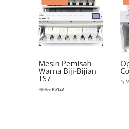
Mesin Pemisah
Op
Warna Biji-Bijian
Co
TS7
Rp
3
Harga
Harga
Rp
456
Rp
123
aslinya
saat
adalah:
ini
Rp456.
adalah:
Rp123.