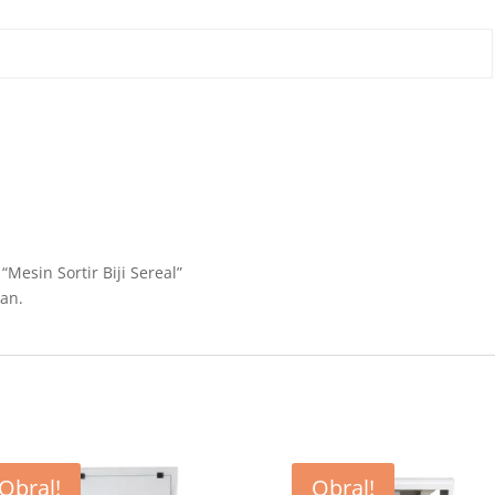
esin Sortir Biji Sereal”
an.
Obral!
Obral!