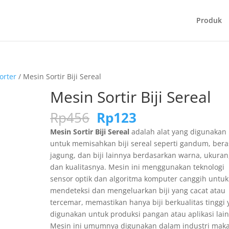
Produk
orter
/ Mesin Sortir Biji Sereal
Mesin Sortir Biji Sereal
Harga
Harga
Rp
456
Rp
123
aslinya
saat
Mesin Sortir Biji Sereal
adalah alat yang digunakan
adalah:
ini
untuk memisahkan biji sereal seperti gandum, bera
Rp456.
adalah:
jagung, dan biji lainnya berdasarkan warna, ukuran
Rp123.
dan kualitasnya. Mesin ini menggunakan teknologi
sensor optik dan algoritma komputer canggih untuk
mendeteksi dan mengeluarkan biji yang cacat atau
tercemar, memastikan hanya biji berkualitas tinggi
digunakan untuk produksi pangan atau aplikasi lai
Mesin ini umumnya digunakan dalam industri mak