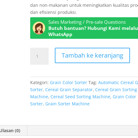
dan non-makanan untuk meningkatkan kualitas pr
dan efisiensi produksi.
Sales Marketing / Pre-sale Questions
Butuh bantuan? Hubungi Kami melalu
WhatsApp
Kuantitas
Tambah ke keranjang
Mesin
Sortir
Biji
Sereal
Kategori:
Grain Color Sorter
Tag:
Automatic Cereal G
Sorter
,
Cereal Grain Separator
,
Cereal Grain Sorting
Machine
,
Cereal Seed Sorting Machine
,
Grain Color
Sorter
,
Grain Sorter Machine
Ulasan (0)