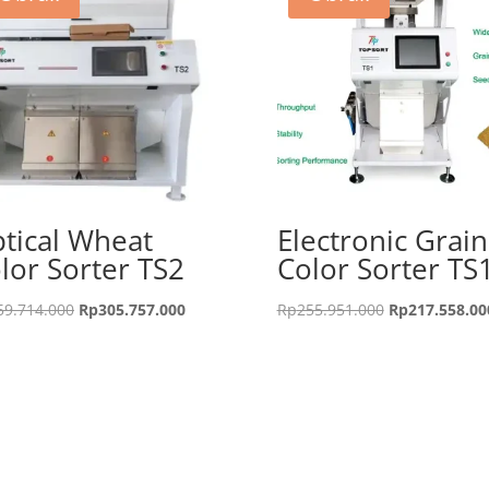
tical Wheat
Electronic Grain
lor Sorter TS2
Color Sorter TS
Harga
Harga
Harga
59.714.000
Rp
305.757.000
Rp
255.951.000
Rp
217.558.00
aslinya
saat
aslinya
adalah:
ini
adalah:
Rp359.714.000.
adalah:
Rp255.951.00
Rp305.757.000.