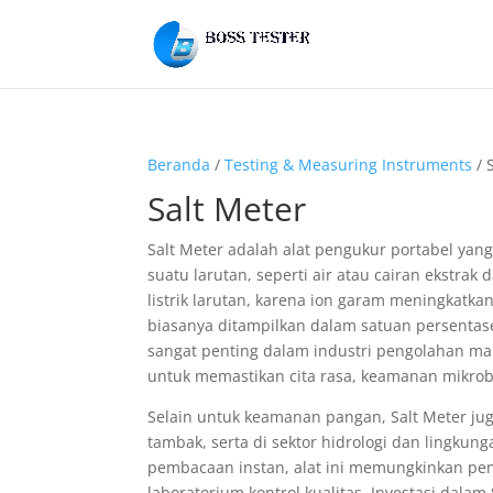
Beranda
/
Testing & Measuring Instruments
/ 
Salt Meter
Salt Meter adalah alat pengukur portabel yan
suatu larutan, seperti air atau cairan ekstrak
listrik larutan, karena ion garam meningkatk
biasanya ditampilkan dalam satuan persentase
sangat penting dalam industri pengolahan ma
untuk memastikan cita rasa, keamanan mikrobi
Selain untuk keamanan pangan, Salt Meter juga
tambak, serta di sektor hidrologi dan lingkun
pembacaan instan, alat ini memungkinkan peme
laboratorium kontrol kualitas. Investasi dal