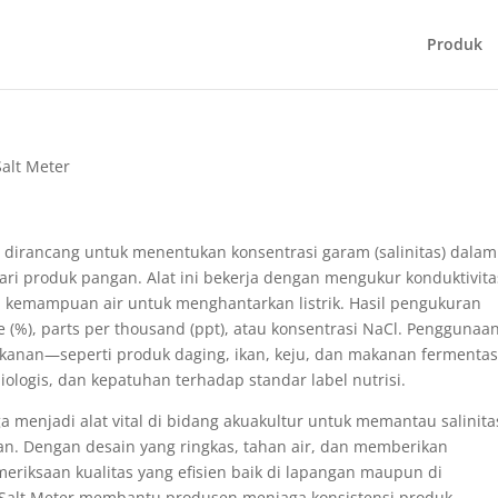
Produk
Salt Meter
g dirancang untuk menentukan konsentrasi garam (salinitas) dalam
 dari produk pangan. Alat ini bekerja dengan mengukur konduktivita
an kemampuan air untuk menghantarkan listrik. Hasil pengukuran
 (%), parts per thousand (ppt), atau konsentrasi NaCl. Penggunaa
kanan—seperti produk daging, ikan, keju, dan makanan fermenta
ologis, dan kepatuhan terhadap standar label nutrisi.
 menjadi alat vital di bidang akuakultur untuk memantau salinitas
gan. Dengan desain yang ringkas, tahan air, dan memberikan
riksaan kualitas yang efisien baik di lapangan maupun di
am Salt Meter membantu produsen menjaga konsistensi produk,