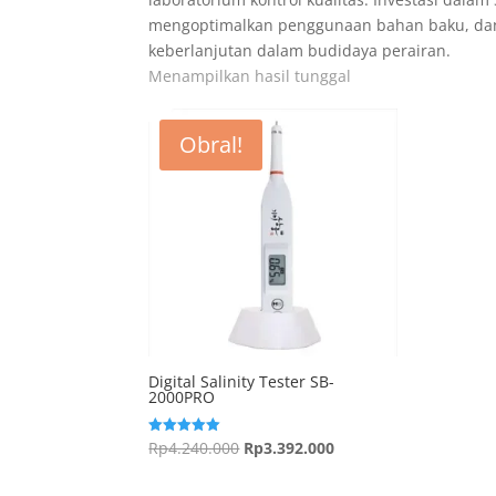
mengoptimalkan penggunaan bahan baku, da
keberlanjutan dalam budidaya perairan.
Menampilkan hasil tunggal
Obral!
Digital Salinity Tester SB-
2000PRO
Harga
Harga
Rp
4.240.000
Rp
3.392.000
Dinilai
5.00
aslinya
saat
dari 5