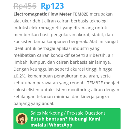
Harga
Harga
Rp
456
Rp
123
aslinya
saat
Electromagnetic Flow Meter TEM82E
merupakan
adalah:
ini
alat ukur debit aliran cairan berbasis teknologi
Rp456.
adalah:
induksi elektromagnetik yang dirancang untuk
Rp123.
memberikan hasil pengukuran akurat, stabil, dan
konsisten tanpa komponen bergerak. Alat ini sangat
ideal untuk berbagai aplikasi industri yang
melibatkan cairan konduktif seperti air bersih, air
limbah, lumpur, dan cairan berbasis air lainnya.
Dengan keunggulan seperti akurasi tinggi hingga
±0.2%, kemampuan pengukuran dua arah, serta
kebutuhan perawatan yang rendah, TEM82E menjadi
solusi efisien untuk sistem monitoring aliran dengan
kehilangan tekanan minimal dan kinerja jangka
panjang yang andal.
Sales Marketing / Pre-sale Questions
Butuh bantuan? Hubungi Kami
melalui WhatsApp